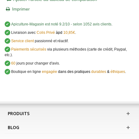
Imprimer
✔
Apiculture-Magasin
est noté
9.2
/
10
- selon 1052 avis clients
.
✔
Livraison avec
Colis Privé
àpd
10,85€
.
✔
Service client
passionné et réactif.
✔
Paiements sécurisés
via plusieurs méthodes (carte de crédit, Paypal,
etc.).
✔
60
jours pour changer d'avis.
✔
Boutique en ligne
engagée
dans des pratiques
durables
&
éthiques
.
PRODUITS
BLOG