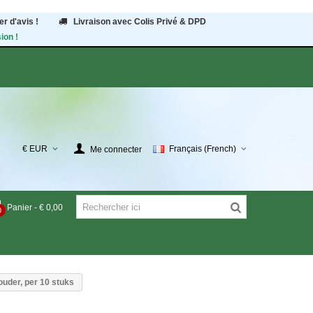
r d'avis !
Livraison avec Colis Privé & DPD
ion !
€ EUR
Français (French)
Me connecter
Panier
-
€ 0,00
0
ouder, per 10 stuks