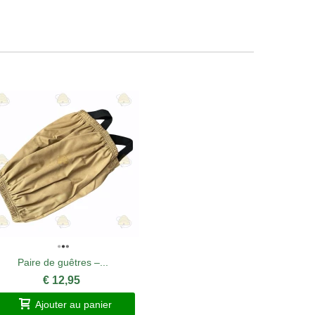
Paire de guêtres –...
Lève-ca
€ 12,95
Ajouter au panier
A