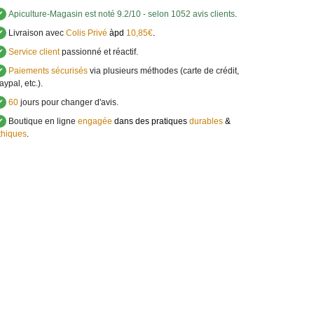
✔
Apiculture-Magasin
est noté
9.2
/
10
- selon 1052 avis clients
.
✔
Livraison avec
Colis Privé
àpd
10,85€
.
✔
Service client
passionné et réactif.
✔
Paiements sécurisés
via plusieurs méthodes (carte de crédit,
aypal, etc.).
✔
60
jours pour changer d'avis.
✔
Boutique en ligne
engagée
dans des pratiques
durables
&
thiques
.