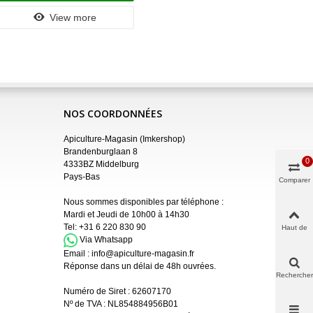
View more
NOS COORDONNÉES
Apiculture-Magasin (Imkershop)
Brandenburglaan 8
0
4333BZ Middelburg
Pays-Bas
Comparer
Nous sommes disponibles par téléphone :
Mardi et Jeudi de 10h00 à 14h30
Tel:
+31 6 220 830 90
Haut de
page
Via Whatsapp
Email :
info@apiculture-magasin.fr
Réponse dans un délai de 48h ouvrées.
Rechercher
Numéro de Siret :
62607170
Nº de TVA : NL854884956B01