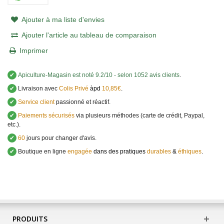
Ajouter à ma liste d'envies
Ajouter l'article au tableau de comparaison
Imprimer
✔
Apiculture-Magasin
est noté
9.2
/
10
- selon 1052 avis clients
.
✔
Livraison avec
Colis Privé
àpd
10,85€
.
✔
Service client
passionné et réactif.
✔
Paiements sécurisés
via plusieurs méthodes (carte de crédit, Paypal,
etc.).
✔
60
jours pour changer d'avis.
✔
Boutique en ligne
engagée
dans des pratiques
durables
&
éthiques
.
PRODUITS