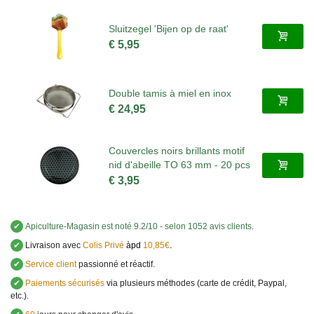
Sluitzegel 'Bijen op de raat'
€ 5,95
Double tamis à miel en inox
€ 24,95
Couvercles noirs brillants motif
nid d'abeille TO 63 mm - 20 pcs
€ 3,95
✔
Apiculture-Magasin
est noté
9.2
/
10
- selon 1052 avis clients
.
✔
Livraison avec
Colis Privé
àpd
10,85€
.
✔
Service client
passionné et réactif.
✔
Paiements sécurisés
via plusieurs méthodes (carte de crédit, Paypal,
etc.).