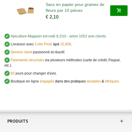
Sacs en papier pour graines de
fleurs par 10 pièces
€ 2,10
✔
Apiculture-Magasin
est noté
9.2
/
10
- selon 1052 avis clients
.
✔
Livraison avec
Colis Privé
àpd
10,85€
.
✔
Service client
passionné et réactif.
✔
Paiements sécurisés
via plusieurs méthodes (carte de crédit, Paypal,
etc.).
✔
60
jours pour changer d'avis.
✔
Boutique en ligne
engagée
dans des pratiques
durables
&
éthiques
.
PRODUITS