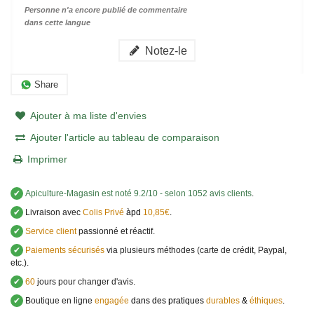
Personne n'a encore publié de commentaire
dans cette langue
Notez-le
Share
Ajouter à ma liste d'envies
Ajouter l'article au tableau de comparaison
Imprimer
✔
Apiculture-Magasin
est noté
9.2
/
10
- selon 1052 avis clients
.
✔
Livraison avec
Colis Privé
àpd
10,85€
.
✔
Service client
passionné et réactif.
✔
Paiements sécurisés
via plusieurs méthodes (carte de crédit, Paypal,
etc.).
✔
60
jours pour changer d'avis.
✔
Boutique en ligne
engagée
dans des pratiques
durables
&
éthiques
.