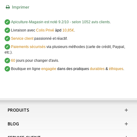
Imprimer
✔
Apiculture-Magasin
est noté
9.2
/
10
- selon 1052 avis clients
.
✔
Livraison avec
Colis Privé
àpd
10,85€
.
✔
Service client
passionné et réactif.
✔
Paiements sécurisés
via plusieurs méthodes (carte de crédit, Paypal,
etc.).
✔
60
jours pour changer d'avis.
✔
Boutique en ligne
engagée
dans des pratiques
durables
&
éthiques
.
PRODUITS
BLOG