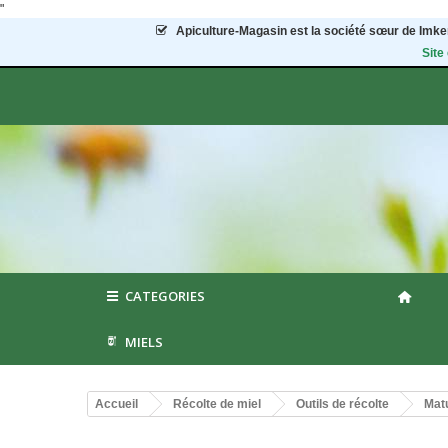
"
Apiculture-Magasin
est la société sœur de Imker
Site
CATEGORIES
MIELS
Accueil
Récolte de miel
Outils de récolte
Mat