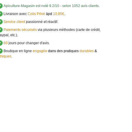
✔
Apiculture-Magasin
est noté
9.2
/
10
- selon 1052 avis clients
.
✔
Livraison avec
Colis Privé
àpd
10,85€
.
✔
Service client
passionné et réactif.
✔
Paiements sécurisés
via plusieurs méthodes (carte de crédit,
aypal, etc.).
✔
60
jours pour changer d'avis.
✔
Boutique en ligne
engagée
dans des pratiques
durables
&
thiques
.