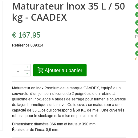
Maturateur inox 35 L / 50
kg - CAADEX
€ 167,95
P
Référence
009324
é
+
Ajouter au panier
-
Maturateur en inox Premium de la marque CAADEX, équipé d’un
couvercle, d’un joint en silicone, de 2 poignées, d’un robinet à
guillotine en inox, et de 4 brides de serrage pour fermer le couvercle
de façon hermétique sur la cuve. Cette cuve / ce maturateur a une
capacité de 35 L, ce qui correspond à 50 KG de miel. Une cuve très
robuste pour le stockage et la mise en pots du miel.
Dimensions: diamètre 366 mm et hauteur 390 mm.
Épaisseur de l’inox: 0,6 mm.