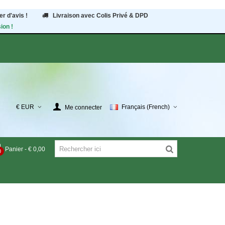
r d'avis !
Livraison avec Colis Privé & DPD
ion !
€ EUR
Français (French)
Me connecter
Panier
-
€ 0,00
0