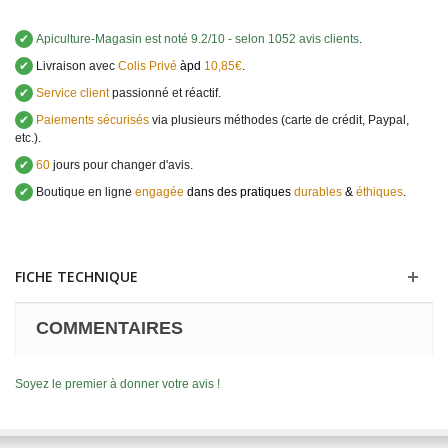
✔
Apiculture-Magasin
est noté
9.2
/
10
- selon 1052 avis clients
.
✔
Livraison avec
Colis Privé
àpd
10,85€
.
✔
Service client
passionné et réactif.
✔
Paiements sécurisés
via plusieurs méthodes (carte de crédit, Paypal,
etc.).
✔
60
jours pour changer d'avis.
✔
Boutique en ligne
engagée
dans des pratiques
durables
&
éthiques
.
FICHE TECHNIQUE
COMMENTAIRES
Soyez le premier à donner votre avis !