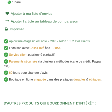
Share
Ajouter à ma liste d'envies
Ajouter l'article au tableau de comparaison
Imprimer
✔
Apiculture-Magasin
est noté
9.2
/
10
- selon 1052 avis clients
.
✔
Livraison avec
Colis Privé
àpd
10,85€
.
✔
Service client
passionné et réactif.
✔
Paiements sécurisés
via plusieurs méthodes (carte de crédit, Paypal,
etc.).
✔
60
jours pour changer d'avis.
✔
Boutique en ligne
engagée
dans des pratiques
durables
&
éthiques
.
D’AUTRES PRODUITS QUI BOURDONNENT D’INTÉRÊT :