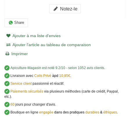
Notez-le
Share
Ajouter à ma liste d'envies
Ajouter l'article au tableau de comparaison
Imprimer
✔
Apiculture-Magasin
est noté
9.2
/
10
- selon 1052 avis clients
.
✔
Livraison avec
Colis Privé
àpd
10,85€
.
✔
Service client
passionné et réactif.
✔
Paiements sécurisés
via plusieurs méthodes (carte de crédit, Paypal,
etc.).
✔
60
jours pour changer d'avis.
✔
Boutique en ligne
engagée
dans des pratiques
durables
&
éthiques
.