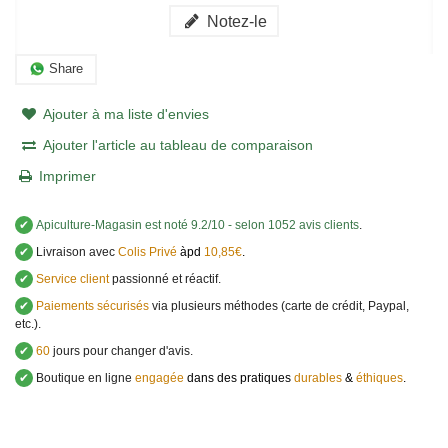
Notez-le
Share
Ajouter à ma liste d'envies
Ajouter l'article au tableau de comparaison
Imprimer
✔
Apiculture-Magasin
est noté
9.2
/
10
- selon 1052 avis clients
.
✔
Livraison avec
Colis Privé
àpd
10,85€
.
✔
Service client
passionné et réactif.
✔
Paiements sécurisés
via plusieurs méthodes (carte de crédit, Paypal,
etc.).
✔
60
jours pour changer d'avis.
✔
Boutique en ligne
engagée
dans des pratiques
durables
&
éthiques
.