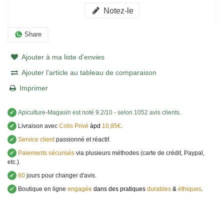
Notez-le
Share
Ajouter à ma liste d'envies
Ajouter l'article au tableau de comparaison
Imprimer
✔
Apiculture-Magasin
est noté
9.2
/
10
- selon 1052 avis clients
.
✔
Livraison avec
Colis Privé
àpd
10,85€
.
✔
Service client
passionné et réactif.
✔
Paiements sécurisés
via plusieurs méthodes (carte de crédit, Paypal,
etc.).
✔
60
jours pour changer d'avis.
✔
Boutique en ligne
engagée
dans des pratiques
durables
&
éthiques
.