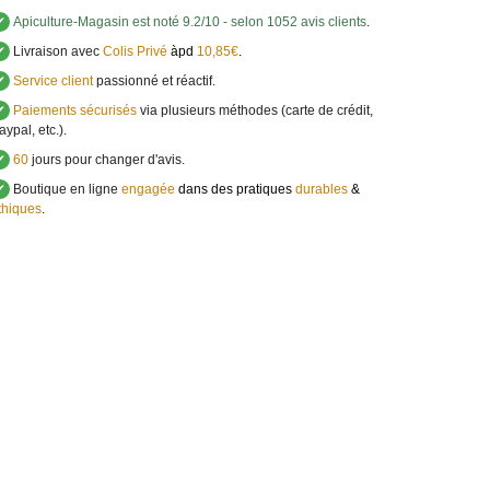
✔
Apiculture-Magasin
est noté
9.2
/
10
- selon 1052 avis clients
.
✔
Livraison avec
Colis Privé
àpd
10,85€
.
✔
Service client
passionné et réactif.
✔
Paiements sécurisés
via plusieurs méthodes (carte de crédit,
aypal, etc.).
✔
60
jours pour changer d'avis.
✔
Boutique en ligne
engagée
dans des pratiques
durables
&
thiques
.