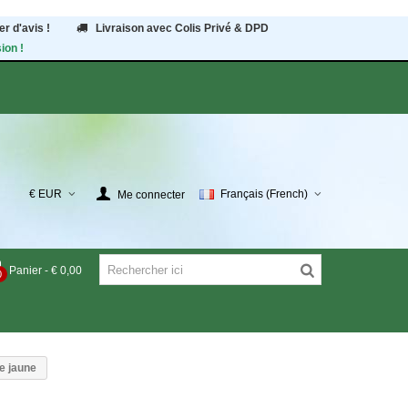
r d'avis !
Livraison avec Colis Privé & DPD
ion !
€ EUR
Français (French)
Me connecter
Panier
-
€ 0,00
0
e jaune