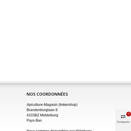
NOS COORDONNÉES
Apiculture-Magasin (Imkershop)
Brandenburglaan 8
0
4333BZ Middelburg
Pays-Bas
Comparer
Nous sommes disponibles par téléphone :