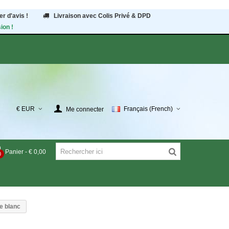
r d'avis !
Livraison avec Colis Privé & DPD
ion !
€ EUR
Français (French)
Me connecter
Panier
-
€ 0,00
0
e blanc