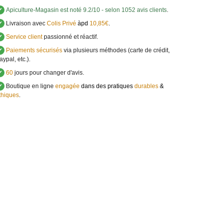
✔
Apiculture-Magasin
est noté
9.2
/
10
- selon 1052 avis clients
.
✔
Livraison avec
Colis Privé
àpd
10,85€
.
✔
Service client
passionné et réactif.
✔
Paiements sécurisés
via plusieurs méthodes (carte de crédit,
aypal, etc.).
✔
60
jours pour changer d'avis.
✔
Boutique en ligne
engagée
dans des pratiques
durables
&
thiques
.