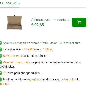
CCESSOIRES
Apinaut systeem startset
€ 92,65
✔
Apiculture-Magasin
est noté
9.2
/
10
- selon 1052 avis clients
.
✔
Livraison avec
Colis Privé
àpd
10,85€
.
✔
Service client
passionné et réactif.
✔
Paiements sécurisés
via plusieurs méthodes (carte de crédit,
aypal, etc.).
✔
60
jours pour changer d'avis.
✔
Boutique en ligne
engagée
dans des pratiques
durables
&
thiques
.