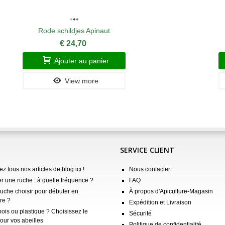
Rode schildjes Apinaut
€ 24,70
Ajouter au panier
View more
SERVICE CLIENT
z tous nos articles de blog ici !
Nous contacter
er une ruche : à quelle fréquence ?
FAQ
ruche choisir pour débuter en
À propos d'Apiculture-Magasin
re ?
Expédition et Livraison
ois ou plastique ? Choisissez le
Sécurité
our vos abeilles
Politique de confidentialité