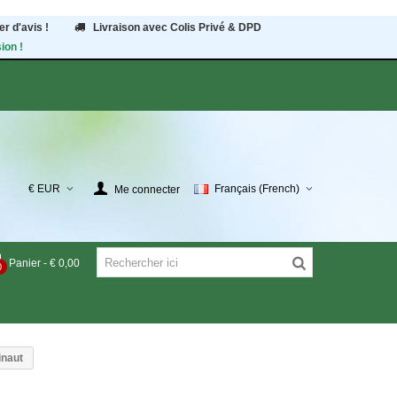
r d'avis !
Livraison avec Colis Privé & DPD
ion !
€ EUR
Français (French)
Me connecter
Panier
-
€ 0,00
0
inaut