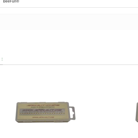
BeeFun®
 :