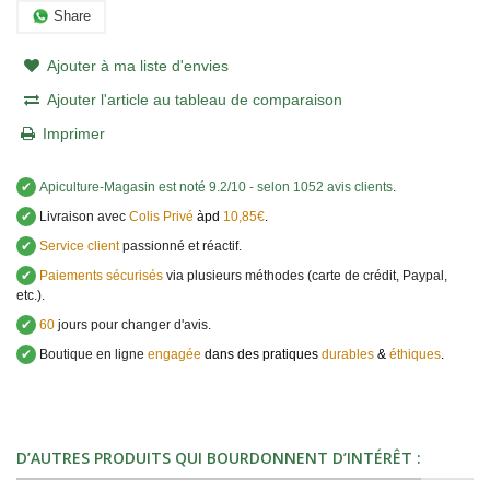
Share
Ajouter à ma liste d'envies
Ajouter l'article au tableau de comparaison
Imprimer
✔
Apiculture-Magasin
est noté
9.2
/
10
- selon 1052 avis clients
.
✔
Livraison avec
Colis Privé
àpd
10,85€
.
✔
Service client
passionné et réactif.
✔
Paiements sécurisés
via plusieurs méthodes (carte de crédit, Paypal,
etc.).
✔
60
jours pour changer d'avis.
✔
Boutique en ligne
engagée
dans des pratiques
durables
&
éthiques
.
D’AUTRES PRODUITS QUI BOURDONNENT D’INTÉRÊT :