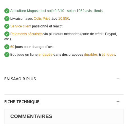
✔
Apiculture-Magasin
est noté
9.2
/
10
- selon 1052 avis clients
.
✔
Livraison avec
Colis Privé
àpd
10,85€
.
✔
Service client
passionné et réactif.
✔
Paiements sécurisés
via plusieurs méthodes (carte de crédit, Paypal,
etc.).
✔
60
jours pour changer d'avis.
✔
Boutique en ligne
engagée
dans des pratiques
durables
&
éthiques
.
EN SAVOIR PLUS
FICHE TECHNIQUE
COMMENTAIRES