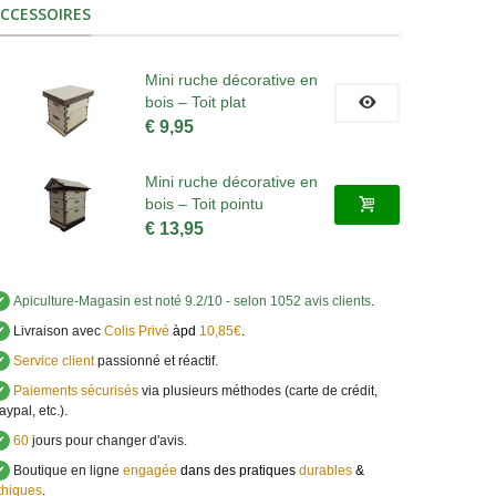
CCESSOIRES
Mini ruche décorative en
bois – Toit plat
€ 9,95
Mini ruche décorative en
bois – Toit pointu
€ 13,95
✔
Apiculture-Magasin
est noté
9.2
/
10
- selon 1052 avis clients
.
✔
Livraison avec
Colis Privé
àpd
10,85€
.
✔
Service client
passionné et réactif.
✔
Paiements sécurisés
via plusieurs méthodes (carte de crédit,
aypal, etc.).
✔
60
jours pour changer d'avis.
✔
Boutique en ligne
engagée
dans des pratiques
durables
&
thiques
.