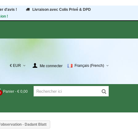
r d'avis !
Livraison avec Colis Privé & DPD
ion !
€ EUR
Français (French)
Me connecter
Panier
-
€ 0,00
0
observation - Dadant Blatt