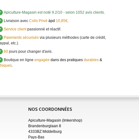
✔
Apiculture-Magasin
est noté
9.2
/
10
- selon 1052 avis clients
.
✔
Livraison avec
Colis Privé
àpd
10,85€
.
✔
Service client
passionné et réactif.
✔
Paiements sécurisés
via plusieurs méthodes (carte de crédit,
aypal, etc.).
✔
60
jours pour changer d'avis.
✔
Boutique en ligne
engagée
dans des pratiques
durables
&
thiques
.
NOS COORDONNÉES
Apiculture-Magasin (Imkershop)
Brandenburglaan 8
4333BZ Middelburg
Pays-Bas