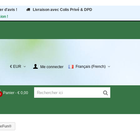
r d'avis !
Livraison avec Colis Privé & DPD
ion !
€ EUR
Français (French)
Me connecter
Panier
-
€ 0,00
0
eeFun®