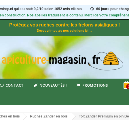
shop.nl qui est noté
9,2
/
10
selon 1052
avis clients
60 jours pour change
 en construction. Nos abeilles traduisent le contenu. Merci de votre compréhens
Protégez vos ruches contre les frelons asiatiques !
Découvrir toutes nos solutions ici →
CONTACT
NOUVEAUTÉS !
PROMOTIONS
hes en bois
Ruches Zander en bois
Toit Zander Premium en pin B