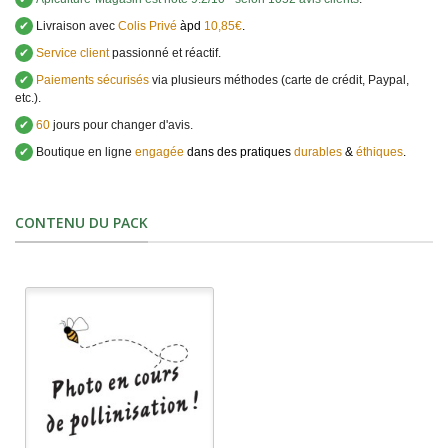
✔
Livraison avec
Colis Privé
àpd
10,85€
.
✔
Service client
passionné et réactif.
✔
Paiements sécurisés
via plusieurs méthodes (carte de crédit, Paypal,
etc.).
✔
60
jours pour changer d'avis.
✔
Boutique en ligne
engagée
dans des pratiques
durables
&
éthiques
.
CONTENU DU PACK