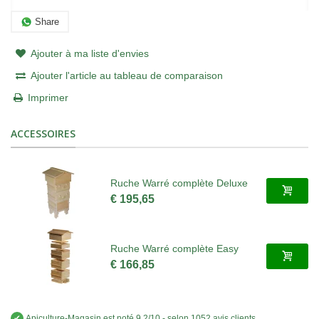
Share
Ajouter à ma liste d'envies
Ajouter l'article au tableau de comparaison
Imprimer
ACCESSOIRES
Ruche Warré complète Deluxe
€ 195,65
Ruche Warré complète Easy
€ 166,85
✔
Apiculture-Magasin
est noté
9.2
/
10
- selon 1052 avis clients
.