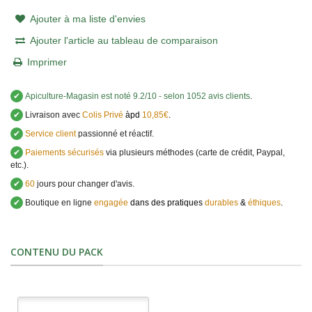
Ajouter à ma liste d'envies
Ajouter l'article au tableau de comparaison
Imprimer
✔
Apiculture-Magasin
est noté
9.2
/
10
- selon 1052 avis clients
.
✔
Livraison avec
Colis Privé
àpd
10,85€
.
✔
Service client
passionné et réactif.
✔
Paiements sécurisés
via plusieurs méthodes (carte de crédit, Paypal,
etc.).
✔
60
jours pour changer d'avis.
✔
Boutique en ligne
engagée
dans des pratiques
durables
&
éthiques
.
CONTENU DU PACK