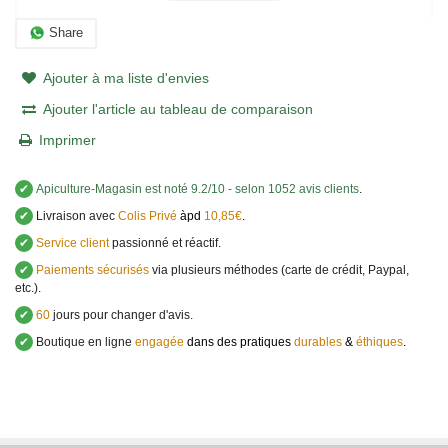
Share
Ajouter à ma liste d'envies
Ajouter l'article au tableau de comparaison
Imprimer
✔
Apiculture-Magasin
est noté
9.2
/
10
- selon 1052 avis clients
.
✔
Livraison avec
Colis Privé
àpd
10,85€
.
✔
Service client
passionné et réactif.
✔
Paiements sécurisés
via plusieurs méthodes (carte de crédit, Paypal,
etc.).
✔
60
jours pour changer d'avis.
✔
Boutique en ligne
engagée
dans des pratiques
durables
&
éthiques
.