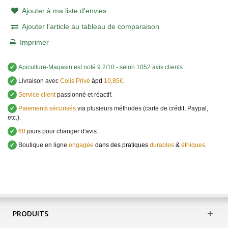
Ajouter à ma liste d'envies
Ajouter l'article au tableau de comparaison
Imprimer
✔
Apiculture-Magasin
est noté
9.2
/
10
- selon 1052 avis clients
.
✔
Livraison avec
Colis Privé
àpd
10,85€
.
✔
Service client
passionné et réactif.
✔
Paiements sécurisés
via plusieurs méthodes (carte de crédit, Paypal,
etc.).
✔
60
jours pour changer d'avis.
✔
Boutique en ligne
engagée
dans des pratiques
durables
&
éthiques
.
PRODUITS