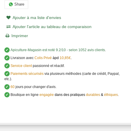
Share
Ajouter à ma liste d'envies
Ajouter l'article au tableau de comparaison
Imprimer
✔
Apiculture-Magasin
est noté
9.2
/
10
- selon 1052 avis clients
.
✔
Livraison avec
Colis Privé
àpd
10,85€
.
✔
Service client
passionné et réactif.
✔
Paiements sécurisés
via plusieurs méthodes (carte de crédit, Paypal,
etc.).
✔
60
jours pour changer d'avis.
✔
Boutique en ligne
engagée
dans des pratiques
durables
&
éthiques
.