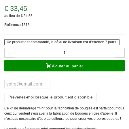
€ 33,45
au lieu de
€ 34,55
Référence
1313
Ce produit est commandé, le délai de livraison est d'environ 7 jours.
-
+
Ajouter au panier
Prévenez-moi lorsque le produit est disponible
Ce kit de démarrage 'mini' pour la fabrication de bougies est parfait pour tous
ceux qui veulent s'essayer à la fabrication de bougies en cire d'abeille. Il
n'est pas nécessaire d'être apiculteur.trice pour créer vos propres bougies !
Le pack de démarrage 'mini' comprend les articles suivants :