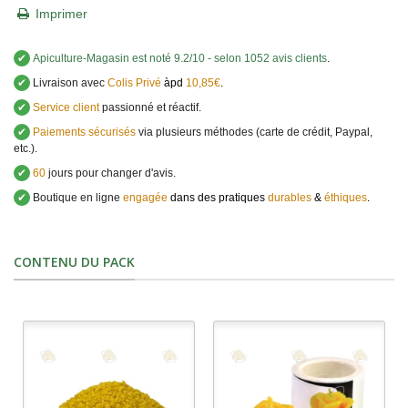
Imprimer
✔
Apiculture-Magasin
est noté
9.2
/
10
- selon 1052 avis clients
.
✔
Livraison avec
Colis Privé
àpd
10,85€
.
✔
Service client
passionné et réactif.
✔
Paiements sécurisés
via plusieurs méthodes (carte de crédit, Paypal,
etc.).
✔
60
jours pour changer d'avis.
✔
Boutique en ligne
engagée
dans des pratiques
durables
&
éthiques
.
CONTENU DU PACK