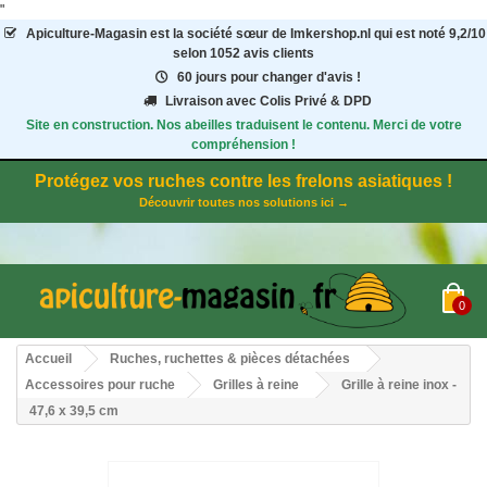
"
Apiculture-Magasin
est la société sœur de Imkershop.nl qui est noté
9,2
/
10
selon 1052
avis clients
60 jours pour changer d'avis !
Livraison avec Colis Privé & DPD
Site en construction. Nos abeilles traduisent le contenu. Merci de votre
compréhension !
Protégez vos ruches contre les frelons asiatiques !
Découvrir toutes nos solutions ici →
0
Accueil
Ruches, ruchettes & pièces détachées
Accessoires pour ruche
Grilles à reine
Grille à reine inox -
47,6 x 39,5 cm