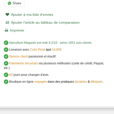
Share
Ajouter à ma liste d'envies
Ajouter l'article au tableau de comparaison
Imprimer
✔
Apiculture-Magasin
est noté
9.2
/
10
- selon 1052 avis clients
.
✔
Livraison avec
Colis Privé
àpd
10,85€
.
✔
Service client
passionné et réactif.
✔
Paiements sécurisés
via plusieurs méthodes (carte de crédit, Paypal,
etc.).
✔
60
jours pour changer d'avis.
✔
Boutique en ligne
engagée
dans des pratiques
durables
&
éthiques
.