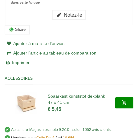
dans cette langue
Notez-le
Share
Ajouter à ma liste d'envies
Ajouter l'article au tableau de comparaison
Imprimer
ACCESSOIRES
Spaarkast kunststof dekplank
47 x 41 cm
€ 5,45
✔
Apiculture-Magasin
est noté
9.2
/
10
- selon 1052 avis clients
.
✔
Livraison avec
Colis Privé
àpd
10,85€
.