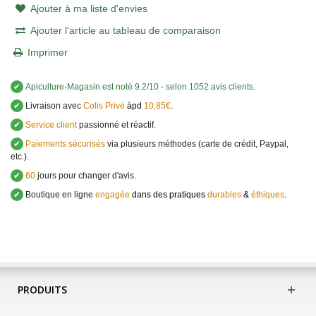
Ajouter à ma liste d'envies
Ajouter l'article au tableau de comparaison
Imprimer
✔
Apiculture-Magasin
est noté
9.2
/
10
- selon 1052 avis clients
.
✔
Livraison avec
Colis Privé
àpd
10,85€
.
✔
Service client
passionné et réactif.
✔
Paiements sécurisés
via plusieurs méthodes (carte de crédit, Paypal,
etc.).
✔
60
jours pour changer d'avis.
✔
Boutique en ligne
engagée
dans des pratiques
durables
&
éthiques
.
PRODUITS