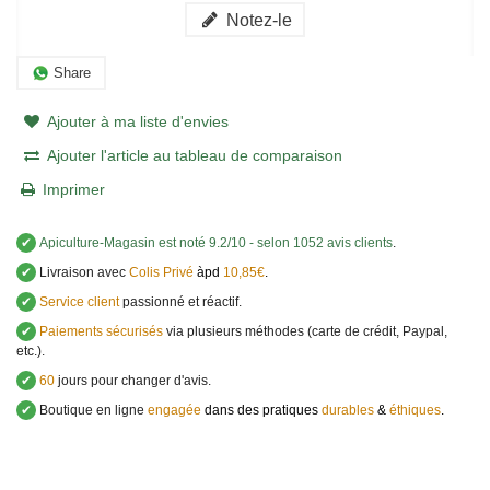
Notez-le
Share
Ajouter à ma liste d'envies
Ajouter l'article au tableau de comparaison
Imprimer
✔
Apiculture-Magasin
est noté
9.2
/
10
- selon 1052 avis clients
.
✔
Livraison avec
Colis Privé
àpd
10,85€
.
✔
Service client
passionné et réactif.
✔
Paiements sécurisés
via plusieurs méthodes (carte de crédit, Paypal,
etc.).
✔
60
jours pour changer d'avis.
✔
Boutique en ligne
engagée
dans des pratiques
durables
&
éthiques
.