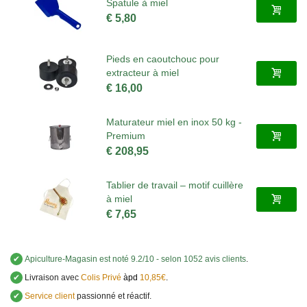
Spatule à miel
€ 5,80
Pieds en caoutchouc pour
extracteur à miel
€ 16,00
Maturateur miel en inox 50 kg -
Premium
€ 208,95
Tablier de travail – motif cuillère
à miel
€ 7,65
✔
Apiculture-Magasin
est noté
9.2
/
10
- selon 1052 avis clients
.
✔
Livraison avec
Colis Privé
àpd
10,85€
.
✔
Service client
passionné et réactif.