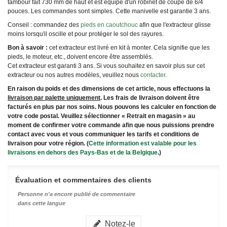
tambour fait 730 mm de haut et est équipé d'un robinet de coupe de 6/4
pouces. Les commandes sont simples. Cette manivelle est garantie 3 ans.
Conseil : commandez des
pieds en caoutchouc
afin que l'extracteur glisse
moins lorsqu'il oscille et pour protéger le sol des rayures.
Bon à savoir :
cet extracteur est livré en kit à monter
. Cela signifie que les
pieds, le moteur, etc., doivent encore être assemblés.
Cet extracteur est garanti 3 ans. Si vous souhaitez en savoir plus sur cet
extracteur ou nos autres modèles, veuillez nous
contacter
.
En raison du poids et des dimensions de cet article, nous effectuons la
livraison par palette uniquement
. Les frais de livraison doivent être
facturés en plus par nos soins. Nous pouvons les calculer en fonction de
votre code postal. Veuillez sélectionner « Retrait en magasin » au
moment de confirmer votre commande afin que nous puissions prendre
contact avec vous et vous communiquer les tarifs et conditions de
livraison pour votre région. (
Cette information est valable pour les
livraisons en dehors des Pays-Bas et de la Belgique
.)
Évaluation et commentaires des clients
Personne n'a encore publié de commentaire
dans cette langue
Notez-le