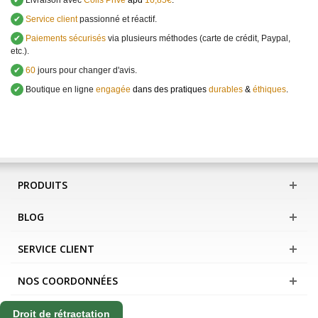
✔
Livraison avec
Colis Privé
àpd
10,85€
.
✔
Service client
passionné et réactif.
✔
Paiements sécurisés
via plusieurs méthodes (carte de crédit, Paypal,
etc.).
✔
60
jours pour changer d'avis.
✔
Boutique en ligne
engagée
dans des pratiques
durables
&
éthiques
.
PRODUITS
BLOG
SERVICE CLIENT
NOS COORDONNÉES
Droit de rétractation