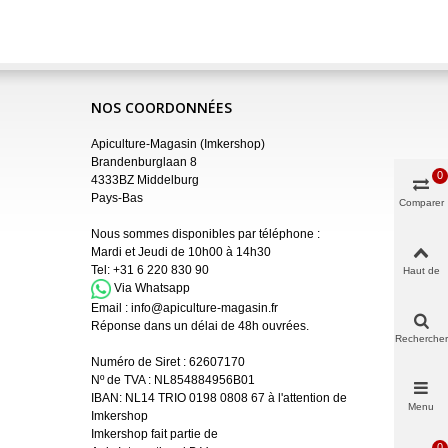
NOS COORDONNÉES
Apiculture-Magasin (Imkershop)
Brandenburglaan 8
0
4333BZ Middelburg
Pays-Bas
Comparer
Nous sommes disponibles par téléphone :
Mardi et Jeudi de 10h00 à 14h30
Tel:
+31 6 220 830 90
Haut de
page
Via Whatsapp
Email :
info@apiculture-magasin.fr
Réponse dans un délai de 48h ouvrées.
Rechercher
Numéro de Siret :
62607170
Nº de TVA : NL854884956B01
IBAN:
NL14 TRIO 0198 0808 67 à l'attention de
Menu
Imkershop
Imkershop fait partie de
0