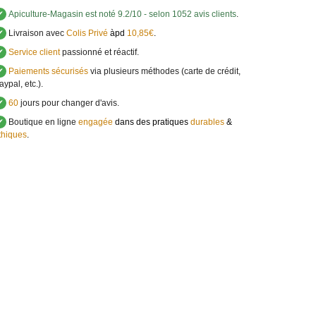
✔
Apiculture-Magasin
est noté
9.2
/
10
- selon 1052 avis clients
.
✔
Livraison avec
Colis Privé
àpd
10,85€
.
✔
Service client
passionné et réactif.
✔
Paiements sécurisés
via plusieurs méthodes (carte de crédit,
aypal, etc.).
✔
60
jours pour changer d'avis.
✔
Boutique en ligne
engagée
dans des pratiques
durables
&
thiques
.