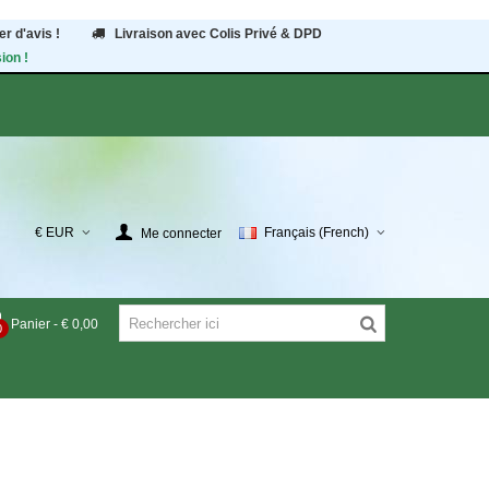
r d'avis !
Livraison avec Colis Privé & DPD
ion !
€ EUR
Français (French)
Me connecter
Panier
-
€ 0,00
0