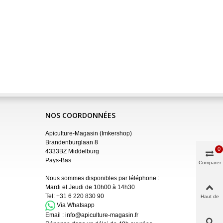
NOS COORDONNÉES
Apiculture-Magasin (Imkershop)
Brandenburglaan 8
0
4333BZ Middelburg
Pays-Bas
Comparer
Nous sommes disponibles par téléphone :
Mardi et Jeudi de 10h00 à 14h30
Tel:
+31 6 220 830 90
Haut de
page
Via Whatsapp
Email :
info@apiculture-magasin.fr