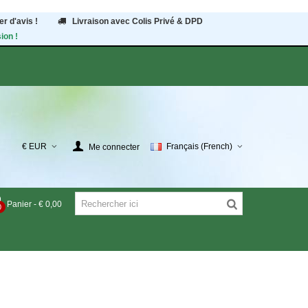
r d'avis !
Livraison avec Colis Privé & DPD
ion !
€ EUR
Français (French)
Me connecter
Panier
-
€ 0,00
0