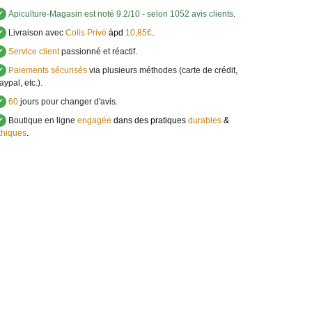
✔
Apiculture-Magasin
est noté
9.2
/
10
- selon 1052 avis clients
.
✔
Livraison avec
Colis Privé
àpd
10,85€
.
✔
Service client
passionné et réactif.
✔
Paiements sécurisés
via plusieurs méthodes (carte de crédit,
aypal, etc.).
✔
60
jours pour changer d'avis.
✔
Boutique en ligne
engagée
dans des pratiques
durables
&
thiques
.