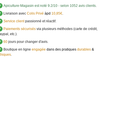
✔
Apiculture-Magasin
est noté
9.2
/
10
- selon 1052 avis clients
.
✔
Livraison avec
Colis Privé
àpd
10,85€
.
✔
Service client
passionné et réactif.
✔
Paiements sécurisés
via plusieurs méthodes (carte de crédit,
aypal, etc.).
✔
60
jours pour changer d'avis.
✔
Boutique en ligne
engagée
dans des pratiques
durables
&
thiques
.