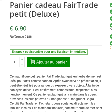
Panier cadeau FairTrade
petit (Deluxe)
€ 6,90
P
Référence
2186
é
En stock et disponible pour une livraison immédiate.
+
Ajouter au panier
-
Ce magnifique petit panier FairTrade, fabriqué en herbe de mer, est
idéal pour offrir comme cadeau. Après avoir servi de présentation, il
peut être réutilisé pour ranger ou exposer divers objets. À la fin de
son cycle de vie, il est entièrement compostable, respectant ainsi
l’environnement. Ce panier est fabriqué à la main dans les deux
provinces les plus pauvres du Bangladesh : Rangpur et Bogra.
Certifié FairTrade, en l'achetant, vous soutenez directement les
familles locales. Les matériaux naturels, comme l'herbe de mer, sont