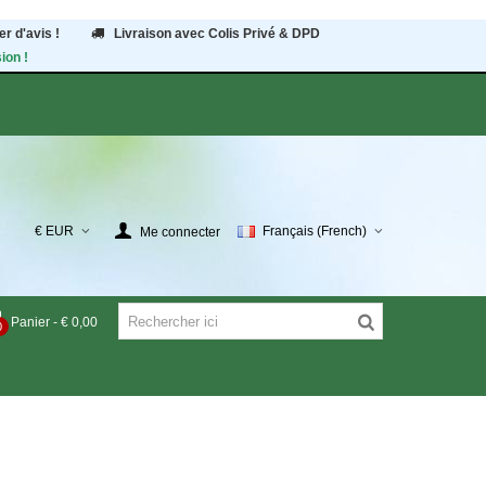
r d'avis !
Livraison avec Colis Privé & DPD
ion !
€ EUR
Français (French)
Me connecter
Panier
-
€ 0,00
0