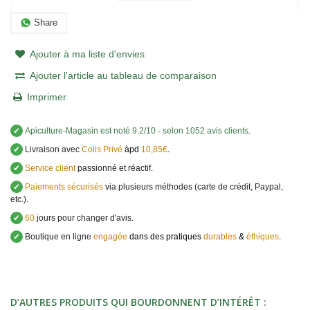
Share
Ajouter à ma liste d'envies
Ajouter l'article au tableau de comparaison
Imprimer
✔
Apiculture-Magasin
est noté
9.2
/
10
- selon 1052 avis clients
.
✔
Livraison avec
Colis Privé
àpd
10,85€
.
✔
Service client
passionné et réactif.
✔
Paiements sécurisés
via plusieurs méthodes (carte de crédit, Paypal,
etc.).
✔
60
jours pour changer d'avis.
✔
Boutique en ligne
engagée
dans des pratiques
durables
&
éthiques
.
D’AUTRES PRODUITS QUI BOURDONNENT D’INTÉRÊT :