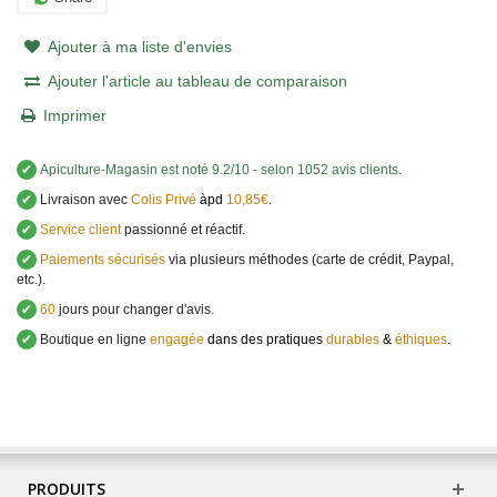
Ajouter à ma liste d'envies
Ajouter l'article au tableau de comparaison
Imprimer
✔
Apiculture-Magasin
est noté
9.2
/
10
- selon 1052 avis clients
.
✔
Livraison avec
Colis Privé
àpd
10,85€
.
✔
Service client
passionné et réactif.
✔
Paiements sécurisés
via plusieurs méthodes (carte de crédit, Paypal,
etc.).
✔
60
jours pour changer d'avis.
✔
Boutique en ligne
engagée
dans des pratiques
durables
&
éthiques
.
PRODUITS