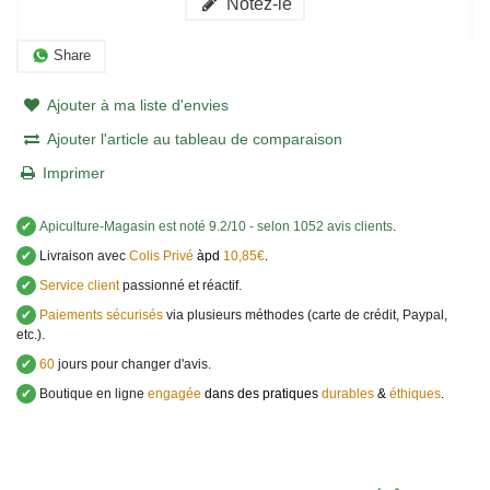
Notez-le
Share
Ajouter à ma liste d'envies
Ajouter l'article au tableau de comparaison
Imprimer
✔
Apiculture-Magasin
est noté
9.2
/
10
- selon 1052 avis clients
.
✔
Livraison avec
Colis Privé
àpd
10,85€
.
✔
Service client
passionné et réactif.
✔
Paiements sécurisés
via plusieurs méthodes (carte de crédit, Paypal,
etc.).
✔
60
jours pour changer d'avis.
✔
Boutique en ligne
engagée
dans des pratiques
durables
&
éthiques
.