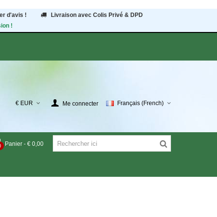
r d'avis !
Livraison avec Colis Privé & DPD
ion !
€ EUR
Français (French)
Me connecter
Panier
-
€ 0,00
0