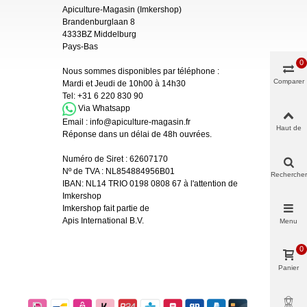
Apiculture-Magasin (Imkershop)
Brandenburglaan 8
4333BZ Middelburg
Pays-Bas
0
Nous sommes disponibles par téléphone :
Comparer
Mardi et Jeudi de 10h00 à 14h30
Tel:
+31 6 220 830 90
Via Whatsapp
Email :
info@apiculture-magasin.fr
Haut de
Réponse dans un délai de 48h ouvrées.
page
Numéro de Siret :
62607170
Nº de TVA : NL854884956B01
Rechercher
IBAN:
NL14 TRIO 0198 0808 67 à l'attention de
Imkershop
Imkershop fait partie de
Apis International B.V.
Menu
0
Panier