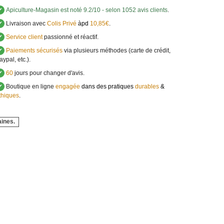
✔
Apiculture-Magasin
est noté
9.2
/
10
- selon 1052 avis clients
.
✔
Livraison avec
Colis Privé
àpd
10,85€
.
✔
Service client
passionné et réactif.
✔
Paiements sécurisés
via plusieurs méthodes (carte de crédit,
aypal, etc.).
✔
60
jours pour changer d'avis.
✔
Boutique en ligne
engagée
dans des pratiques
durables
&
thiques
.
aines.