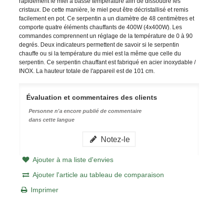
rapidement le miel à basse température afin de dissoudre les
cristaux. De cette manière, le miel peut être décristallisé et remis
facilement en pot. Ce serpentin a un diamètre de 48 centimètres et
comporte quatre éléments chauffants de 400W (4x400W). Les
commandes comprennent un réglage de la température de 0 à 90
degrés. Deux indicateurs permettent de savoir si le serpentin
chauffe ou si la température du miel est la même que celle du
serpentin. Ce serpentin chauffant est fabriqué en acier inoxydable /
INOX. La hauteur totale de l'appareil est de 101 cm.
Évaluation et commentaires des clients
Personne n'a encore publié de commentaire
dans cette langue
Notez-le
Ajouter à ma liste d'envies
Ajouter l'article au tableau de comparaison
Imprimer