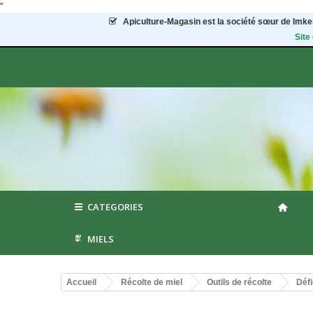
"
Apiculture-Magasin
est la société sœur de Imker
Site
CATEGORIES
MIELS
Accueil
Récolte de miel
Outils de récolte
Déf