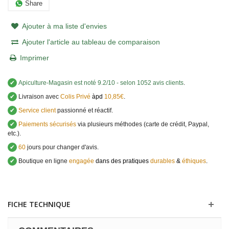
Share
Ajouter à ma liste d'envies
Ajouter l'article au tableau de comparaison
Imprimer
✔
Apiculture-Magasin
est noté
9.2
/
10
- selon 1052 avis clients
.
✔
Livraison avec
Colis Privé
àpd
10,85€
.
✔
Service client
passionné et réactif.
✔
Paiements sécurisés
via plusieurs méthodes (carte de crédit, Paypal,
etc.).
✔
60
jours pour changer d'avis.
✔
Boutique en ligne
engagée
dans des pratiques
durables
&
éthiques
.
FICHE TECHNIQUE