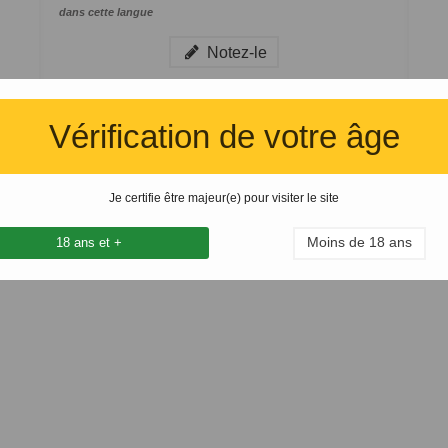
dans cette langue
Notez-le
Ajouter à ma liste d'envies
Ajouter l'article au tableau de comparaison
Vérification de votre âge
Imprimer
Je certifie être majeur(e) pour visiter le site
 :
Moins de 18 ans
18 ans et +