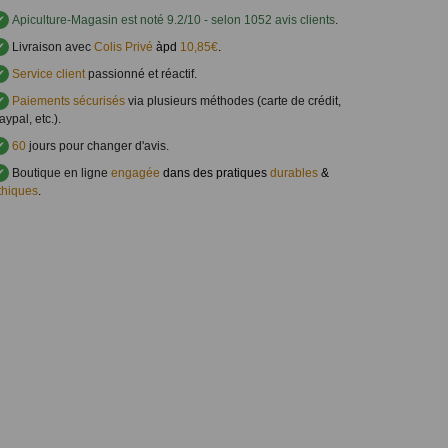
✔
Apiculture-Magasin
est noté
9.2
/
10
- selon 1052 avis clients
.
✔
Livraison avec
Colis Privé
àpd
10,85€
.
✔
Service client
passionné et réactif.
✔
Paiements sécurisés
via plusieurs méthodes (carte de crédit,
aypal, etc.).
✔
60
jours pour changer d'avis.
✔
Boutique en ligne
engagée
dans des pratiques
durables
&
thiques
.