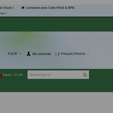
r d'avis !
Livraison avec Colis Privé & DPD
ion !
€ EUR
Français (French)
Me connecter
Panier
-
€ 0,00
0