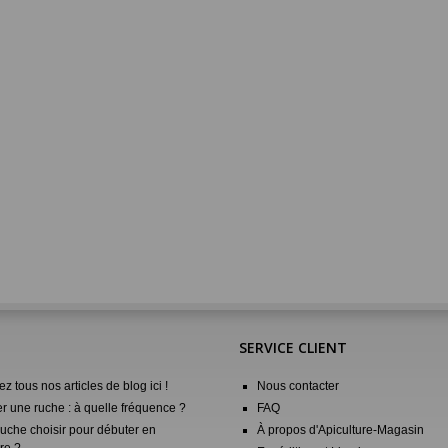
SERVICE CLIENT
z tous nos articles de blog ici !
Nous contacter
er une ruche : à quelle fréquence ?
FAQ
ruche choisir pour débuter en
À propos d'Apiculture-Magasin
re ?