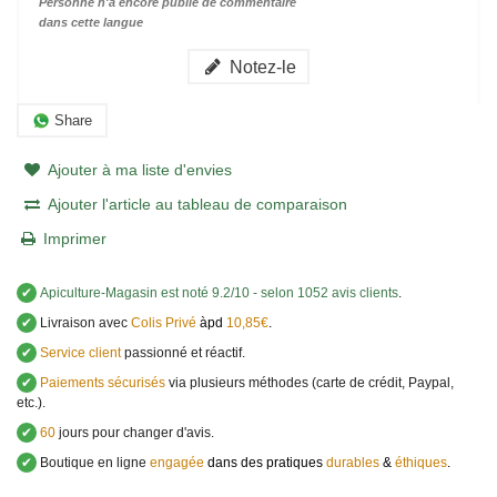
Personne n'a encore publié de commentaire
dans cette langue
Notez-le
Share
Ajouter à ma liste d'envies
Ajouter l'article au tableau de comparaison
Imprimer
✔
Apiculture-Magasin
est noté
9.2
/
10
- selon 1052 avis clients
.
✔
Livraison avec
Colis Privé
àpd
10,85€
.
✔
Service client
passionné et réactif.
✔
Paiements sécurisés
via plusieurs méthodes (carte de crédit, Paypal,
etc.).
✔
60
jours pour changer d'avis.
✔
Boutique en ligne
engagée
dans des pratiques
durables
&
éthiques
.