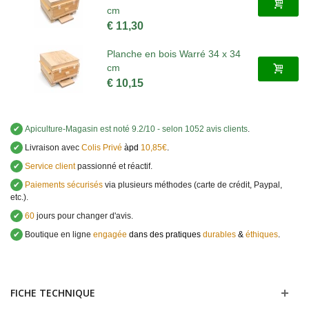
cm
€ 11,30
Planche en bois Warré 34 x 34
cm
€ 10,15
✔
Apiculture-Magasin
est noté
9.2
/
10
- selon 1052 avis clients
.
✔
Livraison avec
Colis Privé
àpd
10,85€
.
✔
Service client
passionné et réactif.
✔
Paiements sécurisés
via plusieurs méthodes (carte de crédit, Paypal,
etc.).
✔
60
jours pour changer d'avis.
✔
Boutique en ligne
engagée
dans des pratiques
durables
&
éthiques
.
FICHE TECHNIQUE