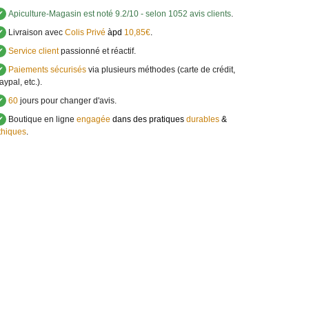
✔
Apiculture-Magasin
est noté
9.2
/
10
- selon 1052 avis clients
.
✔
Livraison avec
Colis Privé
àpd
10,85€
.
✔
Service client
passionné et réactif.
✔
Paiements sécurisés
via plusieurs méthodes (carte de crédit,
aypal, etc.).
✔
60
jours pour changer d'avis.
✔
Boutique en ligne
engagée
dans des pratiques
durables
&
thiques
.