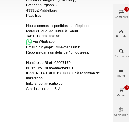
Brandenburglaan 8
0
4333BZ Middelburg
Pays-Bas
Comparer
Nous sommes disponibles par téléphone :
Mardi et Jeudi de 10h00 à 14h30
Tel:
+31 6 220 830 90
Haut de
page
Via Whatsapp
Email :
info@apiculture-magasin.fr
Réponse dans un délai de 48h ouvrées.
Rechercher
Numéro de Siret :
62607170
Nº de TVA : NL854884956B01
IBAN:
NL14 TRIO 0198 0808 67 à l'attention de
Menu
Imkershop
Imkershop fait partie de
0
Apis International B.V.
Panier
Connexion