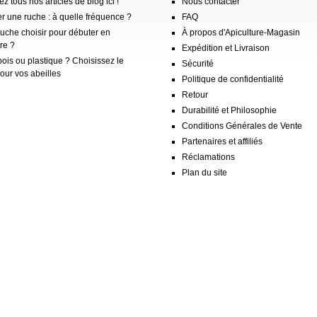
z tous nos articles de blog ici !
Nous contacter
er une ruche : à quelle fréquence ?
FAQ
ruche choisir pour débuter en
À propos d'Apiculture-Magasin
re ?
Expédition et Livraison
ois ou plastique ? Choisissez le
Sécurité
our vos abeilles
Politique de confidentialité
Retour
Durabilité et Philosophie
Conditions Générales de Vente
Partenaires et affiliés
Réclamations
Plan du site