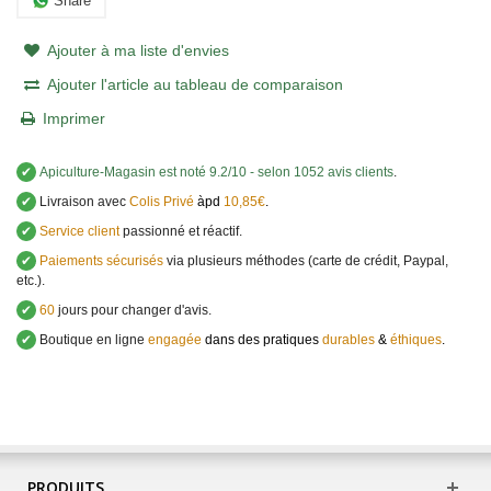
Share
Ajouter à ma liste d'envies
Ajouter l'article au tableau de comparaison
Imprimer
✔
Apiculture-Magasin
est noté
9.2
/
10
- selon 1052 avis clients
.
✔
Livraison avec
Colis Privé
àpd
10,85€
.
✔
Service client
passionné et réactif.
✔
Paiements sécurisés
via plusieurs méthodes (carte de crédit, Paypal,
etc.).
✔
60
jours pour changer d'avis.
✔
Boutique en ligne
engagée
dans des pratiques
durables
&
éthiques
.
PRODUITS