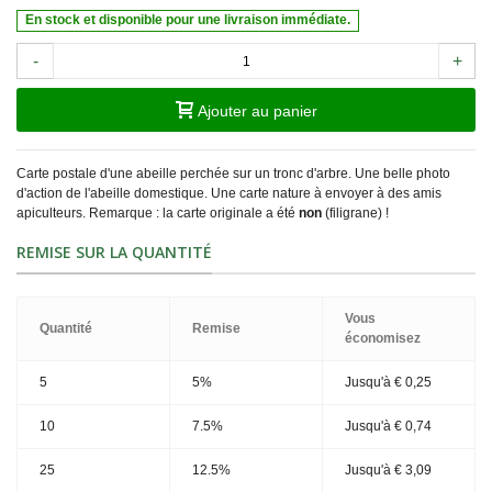
En stock et disponible pour une livraison immédiate.
-
+
Ajouter au panier
Carte postale d'une abeille perchée sur un tronc d'arbre. Une belle photo
d'action de l'abeille domestique. Une carte nature à envoyer à des amis
apiculteurs. Remarque : la carte originale a été
non
(filigrane) !
REMISE SUR LA QUANTITÉ
Vous
Quantité
Remise
économisez
5
5%
Jusqu'à
€ 0,25
10
7.5%
Jusqu'à
€ 0,74
25
12.5%
Jusqu'à
€ 3,09