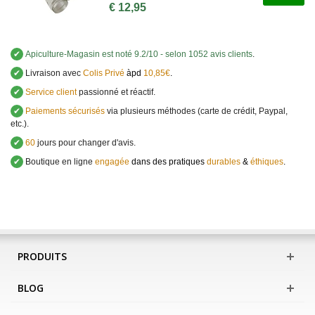
€ 12,95
✔
Apiculture-Magasin
est noté
9.2
/
10
- selon 1052 avis clients
.
✔
Livraison avec
Colis Privé
àpd
10,85€
.
✔
Service client
passionné et réactif.
✔
Paiements sécurisés
via plusieurs méthodes (carte de crédit, Paypal,
etc.).
✔
60
jours pour changer d'avis.
✔
Boutique en ligne
engagée
dans des pratiques
durables
&
éthiques
.
PRODUITS
BLOG