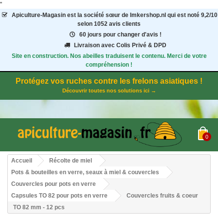
"
Apiculture-Magasin
est la société sœur de Imkershop.nl qui est noté
9,2
/
10
selon 1052
avis clients
60 jours pour changer d'avis !
Livraison avec Colis Privé & DPD
Site en construction. Nos abeilles traduisent le contenu. Merci de votre
compréhension !
Protégez vos ruches contre les frelons asiatiques !
Découvrir toutes nos solutions ici →
0
Accueil
Récolte de miel
Pots & bouteilles en verre, seaux à miel & couvercles
Couvercles pour pots en verre
Capsules TO 82 pour pots en verre
Couvercles fruits & coeur
TO 82 mm - 12 pcs