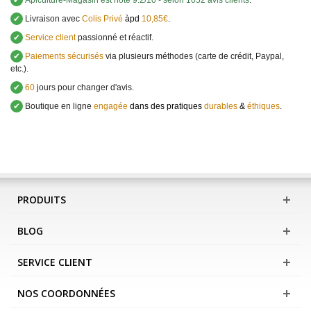
✔
Apiculture-Magasin
est noté
9.2
/
10
- selon 1052 avis clients
.
✔
Livraison avec
Colis Privé
àpd
10,85€
.
✔
Service client
passionné et réactif.
✔
Paiements sécurisés
via plusieurs méthodes (carte de crédit, Paypal,
etc.).
✔
60
jours pour changer d'avis.
✔
Boutique en ligne
engagée
dans des pratiques
durables
&
éthiques
.
PRODUITS
BLOG
SERVICE CLIENT
NOS COORDONNÉES