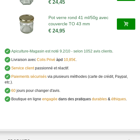
€ 24,45
Pot verre rond 41 ml/50g avec
couvercle TO 43 mm
€ 24,95
✔
Apiculture-Magasin
est noté
9.2
/
10
- selon 1052 avis clients
.
✔
Livraison avec
Colis Privé
àpd
10,85€
.
✔
Service client
passionné et réactif.
✔
Paiements sécurisés
via plusieurs méthodes (carte de crédit, Paypal,
etc.).
✔
60
jours pour changer d'avis.
✔
Boutique en ligne
engagée
dans des pratiques
durables
&
éthiques
.