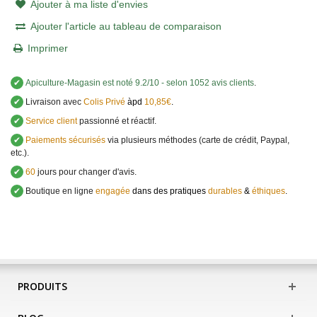
Ajouter à ma liste d'envies
Ajouter l'article au tableau de comparaison
Imprimer
✔
Apiculture-Magasin
est noté
9.2
/
10
- selon 1052 avis clients
.
✔
Livraison avec
Colis Privé
àpd
10,85€
.
✔
Service client
passionné et réactif.
✔
Paiements sécurisés
via plusieurs méthodes (carte de crédit, Paypal,
etc.).
✔
60
jours pour changer d'avis.
✔
Boutique en ligne
engagée
dans des pratiques
durables
&
éthiques
.
PRODUITS